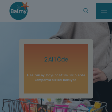
2 Al 1 Öde
Haziran ayı boyunca tüm ürünlerde
kampanya sizleri bekliyor!