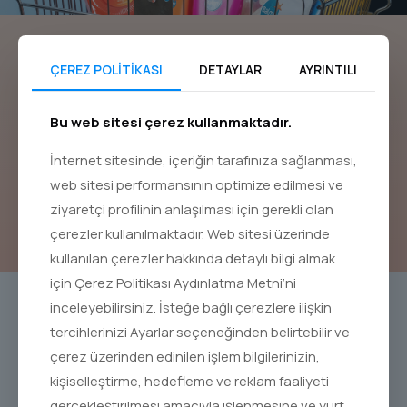
Şimdi fırsatları kaçırma!
ÇEREZ POLİTİKASI
DETAYLAR
AYRINTILI
En sevdiğiniz Balmy ürünlerini şimdi Trendyol
üzerinden satın alabilirsiniz.
Bu web sitesi çerez kullanmaktadır.
İnternet sitesinde, içeriğin tarafınıza sağlanması,
web sitesi performansının optimize edilmesi ve
Satın Al!
ziyaretçi profilinin anlaşılması için gerekli olan
çerezler kullanılmaktadır. Web sitesi üzerinde
kullanılan çerezler hakkında detaylı bilgi almak
için Çerez Politikası Aydınlatma Metni’ni
inceleyebilirsiniz. İsteğe bağlı çerezlere ilişkin
tercihlerinizi Ayarlar seçeneğinden belirtebilir ve
çerez üzerinden edinilen işlem bilgilerinizin,
kişiselleştirme, hedefleme ve reklam faaliyeti
gerçekleştirilmesi amacıyla işlenmesine ve yurt