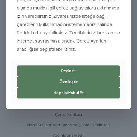
dışında mukim ilgili çerez sağlayıcılara aktarımına
izin verebilirsiniz. Ziyaretinizde isteğe bağlı
çerezlerin kullanılmasını istememeniz halinde
Reddet'e tıklayabilirsiniz. Tercihlerinizi her zaman
Bize Ulaşın
internet sayfasının altındaki Çerez Ayarları
aracılığı ile değiştirebilirsiniz.
Cevizli Mahallesi Hızır Reis Sk. 6/D Kat:1-2
Maltepe/Istanbul
+90 (216) 305 00 05
Reddet
info@balmy.com.tr
Özelleştir
Sizin İçin
Hepsini Kabul Et
Sıkça Sorulan Sorular
Çerez Politikası
Kişisel Verilerin Korunması ve İşlenmesi Politikası
Aydınlatma Metni